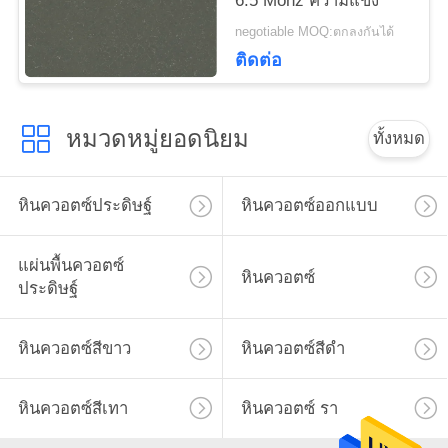
6.5 Mohz ความแข็ง
negotiable MOQ:ตกลงกันได้
ติดต่อ
หมวดหมู่ยอดนิยม
ทั้งหมด
หินควอตซ์ประดิษฐ์
หินควอตซ์ออกแบบ
แผ่นพื้นควอตซ์
หินควอตซ์
ประดิษฐ์
หินควอตซ์สีขาว
หินควอตซ์สีดำ
หินควอตซ์สีเทา
หินควอตซ์ รา