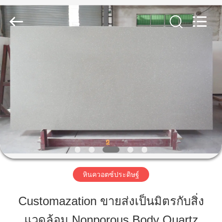
Zhaoqing
AIBO
New
Material
Technology
CO.,Ltd.
All
Rights
บ้าน
Reserved.
สินค้า
เกี่ยว
กับ
เรา
หินควอตซ์ประดิษฐ์
Customazation ขายส่งเป็นมิตรกับสิ่ง
ทัวร์
แวดล้อม Nonporous Body Quartz