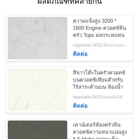
ผลิตภัณฑ์ที่คล้ายกัน
ใบ
เสนอ
ความแข็งสูง 3200 *
1600 Engine ควอตซ์หิน
ราคา
ครัว Tops ผลกระทบทน
negotiable MOQ:10 ตารางเมตร
ติดต่อ
แผนผัง
เว็บไซต์
สีขาวโต๊ะในครัวควอตซ์
บนควอตซ์เทียมสำหรับ
ไร้สาระด้านบน ห้องน้ำ
PRIVACY
negotiable MOQ:ตกลงกันได้
POLICY
ติดต่อ
เคาน์เตอร์ห้องครัวหิน
ควอตซ์ความหนาแน่นสูง