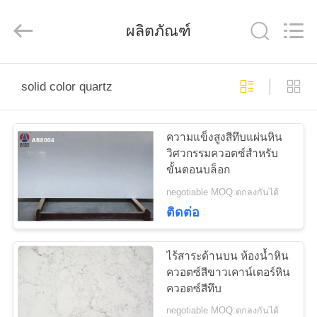
Zhaoqing
AIBO
New
ผลิตภัณฑ์
Material
Technology
CO.,Ltd.
All
Rights
บ้าน
Reserved.
solid color quartz
สินค้า
ความแข็งสูงสีทึบแผ่นหิน
วิศวกรรมควอตซ์สำหรับ
ขั้นตอนบล็อก
เกี่ยว
negotiable MOQ:ตกลงกันได้
ติดต่อ
กับ
เรา
ไร้สาระด้านบน ห้องน้ำหิน
ควอตซ์สีขาวเคาน์เตอร์หิน
ควอตซ์สีทึบ
ทัวร์
negotiable MOQ:ตกลงกันได้