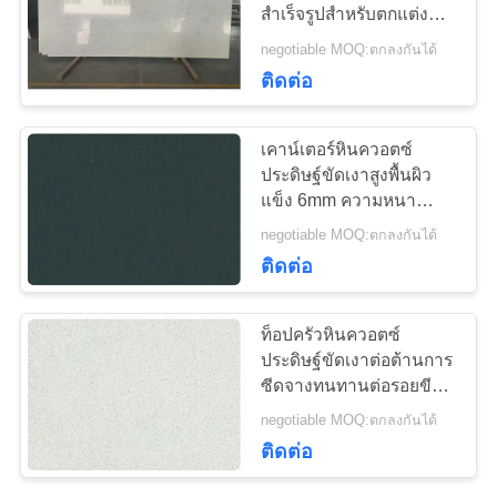
สำเร็จรูปสำหรับตกแต่ง
ใบ
บ้าน
negotiable MOQ:ตกลงกันได้
เสนอ
ติดต่อ
ราคา
เคาน์เตอร์หินควอตซ์
ประดิษฐ์ขัดเงาสูงพื้นผิว
แข็ง 6mm ความหนา
แผนผัง
10mm
negotiable MOQ:ตกลงกันได้
เว็บไซต์
ติดต่อ
PRIVACY
ท็อปครัวหินควอตซ์
ประดิษฐ์ขัดเงาต่อต้านการ
POLICY
ซีดจางทนทานต่อรอยขีด
ข่วน
negotiable MOQ:ตกลงกันได้
ติดต่อ