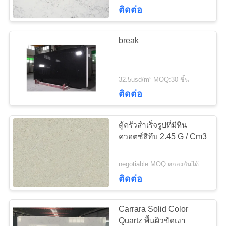
ติดต่อ
โรงงาน
break
ควบคุม
คุณภาพ
32.5usd/m² MOQ:30 ชิ้น
ติดต่อ
ติดต่อ
ตู้ครัวสำเร็จรูปที่มีหิน
เรา
ควอตซ์สีทึบ 2.45 G / Cm3
negotiable MOQ:ตกลงกันได้
ข่าว
ติดต่อ
Carrara Solid Color
ขอ
Quartz พื้นผิวขัดเงา