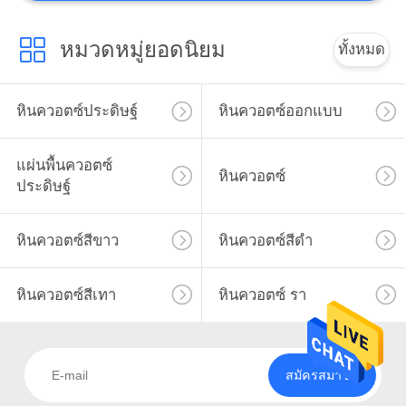
หมวดหมู่ยอดนิยม
ทั้งหมด
หินควอตซ์ประดิษฐ์
หินควอตซ์ออกแบบ
แผ่นพื้นควอตซ์
หินควอตซ์
ประดิษฐ์
หินควอตซ์สีขาว
หินควอตซ์สีดำ
หินควอตซ์สีเทา
หินควอตซ์ รา
สมัครสมาชิก