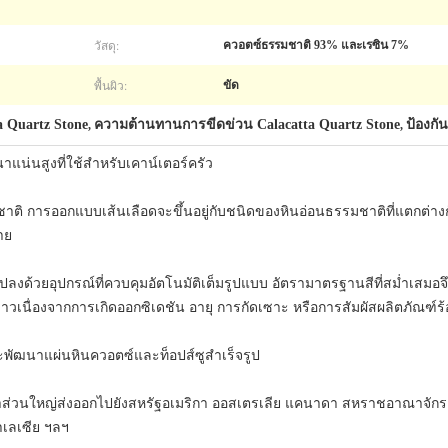
วัสดุ:
ควอตซ์ธรรมชาติ 93% และเรซิน 7%
พื้นผิว:
ขัด
a Quartz Stone
ความต้านทานการขีดข่วน Calacatta Quartz Stone
ป้องกั
,
,
าแน่นสูงที่ใช้สำหรับเคาน์เตอร์ครัว
าติ การออกแบบเส้นเลือดจะขึ้นอยู่กับชนิดของหินอ่อนธรรมชาติที่แตกต่างก
าย
ลงด้วยอุปกรณ์ที่ควบคุมอัตโนมัติเต็มรูปแบบ อัตรามาตรฐานสีที่สม่ำเสมอ
วเนื่องจากการเกิดออกซิเดชัน อายุ การกัดเซาะ หรือการสัมผัสผลิตภัณฑ์ร
พัฒนาแผ่นหินควอตซ์และท็อปส์ซูสำเร็จรูป
ส่วนใหญ่ส่งออกไปยังสหรัฐอเมริกา ออสเตรเลีย แคนาดา สหราชอาณาจักร อิต
าเลเซีย ฯลฯ