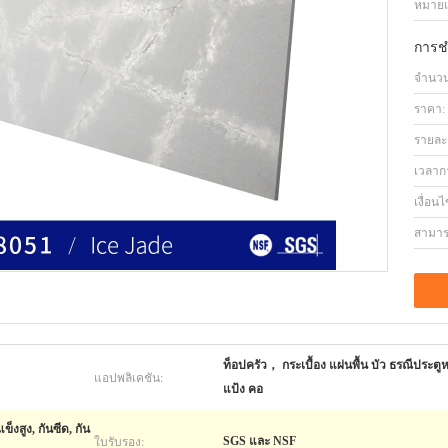
หมายเล
การช
จำนวนสั
ราคา:
รายละ
เวลาก
เงื่อน
สามาร
ท็อปครัว， กระเบื้อง แผ่นพื้น บัว ธรณีประตูหน
แอปพลิเคชัน:
แป้ง คอ
งสูง, กันซีด, กัน
ใบรับรอง:
SGS และ NSF