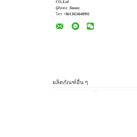
CO.,Ltd
ผู้ติดต่อ:
Jimmy
โทร:
+8613824640991
ผลิตภัณฑ์อื่น ๆ
เคาน์เตอร์ควอตซ์
หินควอตซ์เทียมสีขาว
Calacatta เทียม