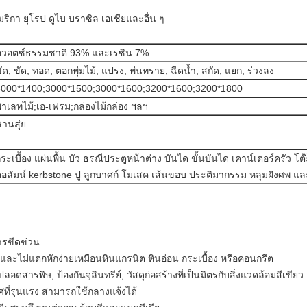
ิกา ยุโรป ดูไบ บราซิล เอเชียและอื่น ๆ
ควอตซ์ธรรมชาติ 93% และเรซิน 7%
ัด, ขัด, ทอด, ตอกพุ่มไม้, แปรง, พ่นทราย, ฉีดน้ำ, สกัด, แยก, ร่วงลง
3000*1400;3000*1500;3000*1600;3200*1600;3200*1800
าเลทไม้;เอ-เฟรม;กล่องไม้กล่อง ฯลฯ
านสุ่ย
ระเบื้อง แผ่นพื้น บัว ธรณีประตูหน้าต่าง บันได ขั้นบันได เคาน์เตอร์ครัว โต๊
อลัมน์ kerbstone ปู ลูกบาศก์ โมเสค เส้นขอบ ประติมากรรม หลุมฝังศพ และ
ารขีดข่วน
ละไม่แตกหักง่ายเหมือนหินแกรนิต หินอ่อน กระเบื้อง หรือคอนกรีต
 ปลอดสารพิษ, ป้องกันจุลินทรีย์, วัสดุก่อสร้างที่เป็นมิตรกับสิ่งแวดล้อมสีเขียว
ที่รุนแรง สามารถใช้กลางแจ้งได้