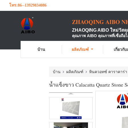
โทร:
86--13929834086
ZHAOQING AIBO N
ZHAOQING AIBO ใหม่วัสดุ
คุณภาพ AIBO คุณภาพที่เชื่อถือไ
บ้าน
ผลิตภัณฑ์
เกี่ยวกั
บ้าน
ผลิตภัณฑ์
หินควอทซ์ คาราคาร่า
น้ำแข็งขาว Calacatta Quartz Stone Scr