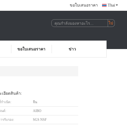
ขอใบเสนอราคา
Thai
ขอใบเสนอราคา
ข่าว
เอียดสินค้า:
่กำเนิด:
จีน
รนด์:
AIBO
การรับรอง:
SGS NSF