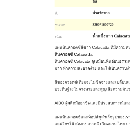
ลื่น
สี:
น้ำแข็งขาว
ขนาด:
3200*1600*20
เน้น:
น้ำแข็งขาว Calacatt
แผ่นหินควอตซ์สีขาว Calacatta ที่มีความหน
หินควอตซ์ Calacatta
หินควอตซ์ Calacata ดูเหมือนหินอ่อนธรรมช
มาก ทำความสะอาดง่าย และไม่เป็นคราบง่
สีของควอตซ์เทียมจะไม่ซีดจางและเปลี่ยนแป
ประดิษฐ์จะไม่จางหายและสูญเสียความมันวา
AIBO ผู้ผลิตมืออาชีพและมีประสบการณ์และ
แผ่นหินควอตซ์และท็อปส์ซูสำเร็จรูปของเรา
แอฟริกาใต้ ฮ่องกง เกาหลี เวียดนาม ไทย ม