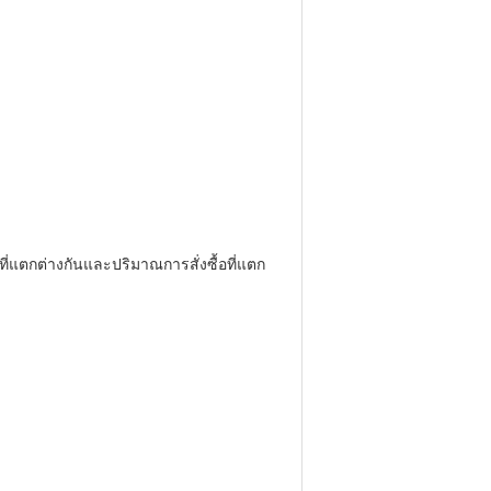
ี่แตกต่างกันและปริมาณการสั่งซื้อที่แตก