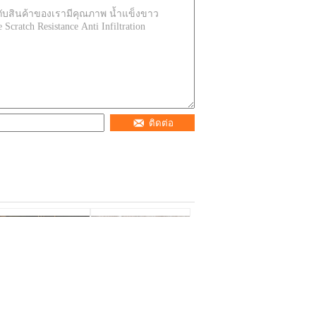
ติดต่อ
ความดื้อรั้นสูงตาม
ความแข็งสูง คาราคา
ธรรมชาติ Calacatta
ร่า ควอทซ์ ครัว