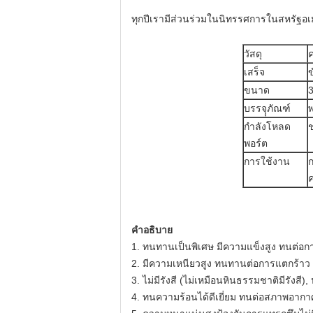
ทุกปีเรามีส่วนร่วมในนิทรรศการในสหรัฐอเมร
วัสดุ
เสร็จ
ข
ขนาด
บรรจุุภัณฑ์
พ
กำลังโหลด
ช
พอร์ต
การใช้งาน
ก
ค
คำอธิบาย
1. ทนทานเป็นพิเศษ มีความแข็งสูง ทนต่อก
2. มีความเหนียวสูง ทนทานต่อการแตกร้าว แ
3. ไม่มีรังสี (ไม่เหมือนหินธรรมชาติมีรังสี),
4. ทนความร้อนได้ดีเยี่ยม ทนต่อสภาพอากาศ