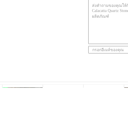
หินควอทซ์ คาราคาร่า
หินควอตซ์ประดิษฐ์ทน
ความแข็งสูง
ขัดเงา
ต่อการขีดข่วน
Antifouling White