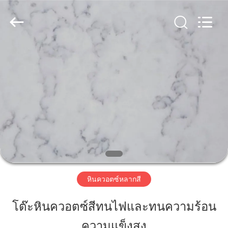
Zhaoqing
AIBO
New
Material
Technology
CO.,Ltd.
All
Rights
บ้าน
Reserved.
สินค้า
เกี่ยว
กับ
เรา
หินควอตซ์หลากสี
โต๊ะหินควอตซ์สีทนไฟและทนความร้อน
ทัวร์
ความแข็งสูง