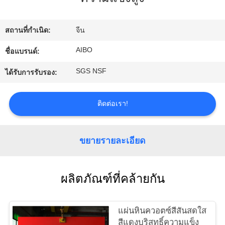
โรงงาน
สถานที่กำเนิด:
จีน
ควบคุม
AIBO
ชื่อแบรนด์:
SGS NSF
คุณภาพ
ได้รับการรับรอง:
ติดต่อเรา!
ติดต่อ
เรา
ขยายรายละเอียด
ข่าว
ผลิตภัณฑ์ที่คล้ายกัน
ขอ
แผ่นหินควอตซ์สีสันสดใส
สีแดงบริสุทธิ์ความแข็ง