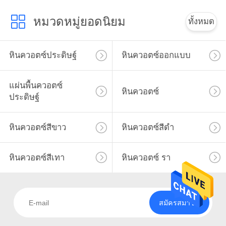
หมวดหมู่ยอดนิยม
ทั้งหมด
หินควอตซ์ประดิษฐ์
หินควอตซ์ออกแบบ
แผ่นพื้นควอตซ์
หินควอตซ์
ประดิษฐ์
หินควอตซ์สีขาว
หินควอตซ์สีดำ
หินควอตซ์สีเทา
หินควอตซ์ รา
สมัครสมาชิก