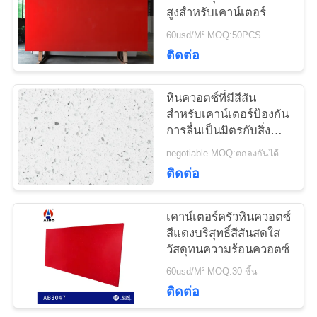
ใบ
สูงสำหรับเคาน์เตอร์
60usd/M² MOQ:50PCS
เสนอ
ติดต่อ
ราคา
หินควอตซ์ที่มีสีสัน
สำหรับเคาน์เตอร์ป้องกัน
การลื่นเป็นมิตรกับสิ่ง
แผนผัง
แวดล้อม
negotiable MOQ:ตกลงกันได้
เว็บไซต์
ติดต่อ
PRIVACY
เคาน์เตอร์ครัวหินควอตซ์
สีแดงบริสุทธิ์สีสันสดใส
POLICY
วัสดุทนความร้อนควอตซ์
60usd/M² MOQ:30 ชิ้น
ติดต่อ