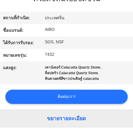
โรงงาน
สถานที่กำเนิด:
ประเทศจีน
ควบคุม
AIBO
ชื่อแบรนด์:
SGS, NSF
คุณภาพ
ได้รับการรับรอง:
7432
หมายเลขรุ่น:
ติดต่อ
,
แสงสูง:
เคาน์เตอร์ Calacatta Quartz Stone
,
ท็อปครัว Calacatta Quartz Stone
เรา
หินควอตซ์สีขาวประดิษฐ์ calacatta
ติดต่อเรา!
ข่าว
ขยายรายละเอียด
ขอ