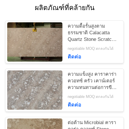
ใบ
ผลิตภัณฑ์ที่คล้ายกัน
เสนอ
ความดื้อรั้นสูงตาม
ราคา
ธรรมชาติ Calacatta
Quartz Stone Scratch
Resist สำหรับแผ่นหิน
negotiable MOQ:ตกลงกันได้
ควอตซ์บนโต๊ะบาร์
แผนผัง
ติดต่อ
เว็บไซต์
ความแข็งสูง คาราคาร่า
ควอทซ์ ครัว เคาน์เตอร์
PRIVACY
ความทนทานต่อการขีด
ข่วน
POLICY
negotiable MOQ:ตกลงกันได้
ติดต่อ
ต่อต้าน Microbial คารา