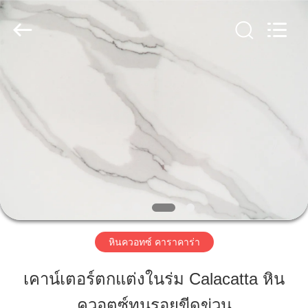
Zhaoqing
AIBO
New
Material
Technology
CO.,Ltd.
All
Rights
บ้าน
Reserved.
สินค้า
เกี่ยว
กับ
เรา
หินควอทซ์ คาราคาร่า
เคาน์เตอร์ตกแต่งในร่ม Calacatta หิน
ทัวร์
ควอตซ์ทนรอยขีดข่วน