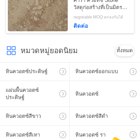
คาร่า ควอทซ์ Stone
วัสดุก่อสร้างที่เป็นมิตร
กับสิ่งแวดล้อม
negotiable MOQ:ตกลงกันได้
ติดต่อ
หมวดหมู่ยอดนิยม
ทั้งหมด
หินควอตซ์ประดิษฐ์
หินควอตซ์ออกแบบ
แผ่นพื้นควอตซ์
หินควอตซ์
ประดิษฐ์
หินควอตซ์สีขาว
หินควอตซ์สีดำ
หินควอตซ์สีเทา
หินควอตซ์ รา