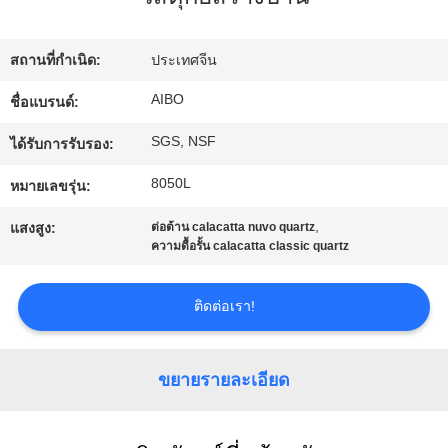
โรงงาน
สถานที่กำเนิด:
ประเทศจีน
ควบคุม
AIBO
ชื่อแบรนด์:
SGS, NSF
คุณภาพ
ได้รับการรับรอง:
8050L
หมายเลขรุ่น:
ติดต่อ
,
แสงสูง:
ต่อต้าน calacatta nuvo quartz
ความดื้อรั้น calacatta classic quartz
เรา
ติดต่อเรา!
ข่าว
ขยายรายละเอียด
ขอ