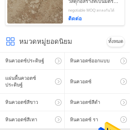
วัสดุก่อสร้างที่เป็นมิตร
กับสิ่งแวดล้อม
negotiable MOQ:ตกลงกันได้
ติดต่อ
หมวดหมู่ยอดนิยม
ทั้งหมด
หินควอตซ์ประดิษฐ์
หินควอตซ์ออกแบบ
แผ่นพื้นควอตซ์
หินควอตซ์
ประดิษฐ์
หินควอตซ์สีขาว
หินควอตซ์สีดำ
หินควอตซ์สีเทา
หินควอตซ์ รา