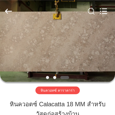
Zhaoqing
AIBO
New
Material
Technology
CO.,Ltd.
All
Rights
บ้าน
Reserved.
สินค้า
เกี่ยว
กับ
เรา
หินควอทซ์ คาราคาร่า
หินควอตซ์ Calacatta 18 MM สำหรับ
ทัวร์
วัสดุก่อสร้างบ้าน