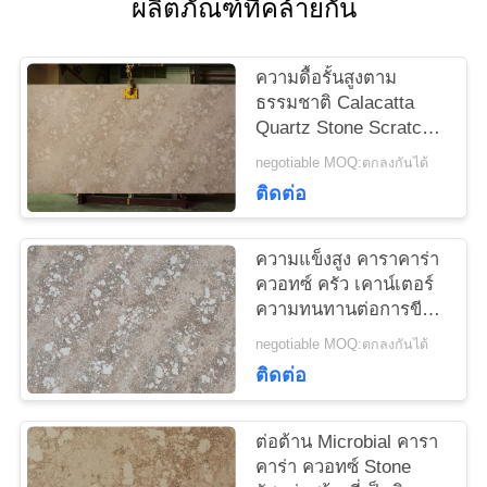
ผลิตภัณฑ์ที่คล้ายกัน
ใบ
เสนอ
ความดื้อรั้นสูงตาม
ธรรมชาติ Calacatta
ราคา
Quartz Stone Scratch
Resist สำหรับแผ่นหิน
negotiable MOQ:ตกลงกันได้
ควอตซ์บนโต๊ะบาร์
ติดต่อ
แผนผัง
เว็บไซต์
ความแข็งสูง คาราคาร่า
ควอทซ์ ครัว เคาน์เตอร์
ความทนทานต่อการขีด
PRIVACY
ข่วน
negotiable MOQ:ตกลงกันได้
POLICY
ติดต่อ
ต่อต้าน Microbial คารา
คาร่า ควอทซ์ Stone