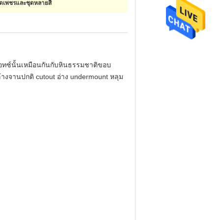
์ชุดเพชรและชุดหลายสี
ซ์นั้นเหมือนกันกับหินธรรมชาติขอบ
ล้างจานปกติ cutout อ่าง undermount หลุม