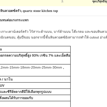
สี:
ชุดบริสุทธิ
หินควอตซ์ครัว
quartz stone kitchen top
,
นบนทนต่อแรงกระแทก
กาะเคาน์เตอร์ครัว ไร้สาระด้านบน, บาร์ด้านบน โต๊ะกลม
และขอบหินควอท
ิเนตขอบ, ตุ้มปี่ขอบ
นอกจากนี้ชั้นหินควอตซ์ยังสามารถทำให้ cutout อ่าง
ีน
วยกรดความบริสุทธิ์สูง 93% เรซิน 7% และเม็ดสีอ
12mm-15mm-18mm-20mm-25mm-30mm
,
ัด / นาโน
ด UV
เพชรและซีรีย์หลากสีมีให้เลือกทุกรูปแบบ
สั่งผสมได้รับการยอมรับ