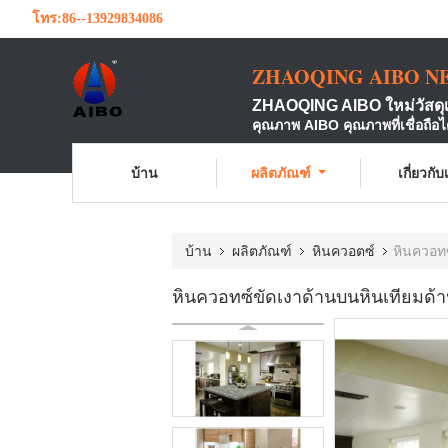
โทร:
86--13929834086
ZHAOQING AIBO N
ZHAOQING AIBO ใหม่วัสดุ
คุณภาพ AIBO คุณภาพที่เชื่อถือไ
บ้าน
ผลิตภัณฑ์
เกี่ยวกั
บ้าน
ผลิตภัณฑ์
หินควอตซ์
หินควอท
หินควอทซ์ขัดเงาด้านบนหินเทียม