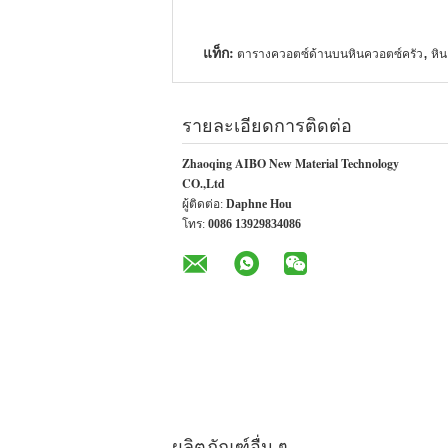
แท็ก:
,
ตารางควอตซ์ด้านบนหินควอตซ์ครัว
หิ
รายละเอียดการติดต่อ
Zhaoqing AIBO New Material Technology
CO.,Ltd
ผู้ติดต่อ:
Daphne Hou
โทร:
0086 13929834086
ผลิตภัณฑ์อื่น ๆ