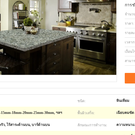
การช
จำนวนสั
ราคา:
รายละ
เวลาก
เงื่อน
สามาร
ชนิด:
หินเทียม
พื้นผิวเสร็จ:
15mm-18mm-20mm-25mm-30mm, ฯลฯ
เฉียบคมขัด
ลักษณะการทำงาน:
ครัว, ไร้สาระด้านบน, บาร์ด้านบน
ความหนาแน่น