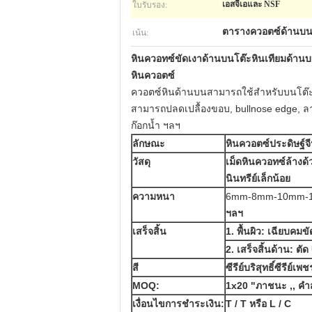
ใบรับรอง:
เอสจีเอและ NSF
เน้น:
ตารางควอตซ์ด้านบน
หินควอทซ์ขัดเงาด้านบนโต๊ะหินเทียมด้า
หินควอตซ์
ควอตซ์หินด้านบนสามารถใช้สำหรับบนโต๊ะเ
สามารถปลดเปลื้องขอบ, bullnose edge, ลาม
ก๊อกน้ำ ฯลฯ
ลักษณะ
หินควอตซ์ประดิษฐ์จ
วัสดุ
เม็ดหินควอทซ์ล้างด้
นินทรีย์เล็กน้อย
ความหนา
6mm-8mm-10mm-
ฯลฯ
เสร็จสิ้น
1. พื้นผิว: เฉียบคมข
2. เสร็จสิ้นด้าน: ตั
สี
ซีรีย์บริสุทธิ์ซีรีย์
MOQ:
1x20 "ภาชนะ
,, คำ
เงื่อนไขการชำระเงิน:
T / T หรือ L / C