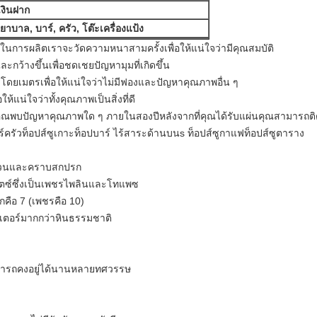
เงินฝาก
ยาบาล, บาร์, ครัว, โต๊ะเครื่องแป้ง
ในการผลิตเราจะวัดความหนาสามครั้งเพื่อให้แน่ใจว่ามีคุณสมบัติ
กว้างขึ้นเพื่อชดเชยปัญหามุมที่เกิดขึ้น
ดยเมตรเพื่อให้แน่ใจว่าไม่มีฟองและปัญหาคุณภาพอื่น ๆ
้แน่ใจว่าทั้งคุณภาพเป็นสิ่งที่ดี
ุณพบปัญหาคุณภาพใด ๆ ภายในสองปีหลังจากที่คุณได้รับแผ่นคุณสามารถติด
ร์ครัวท็อปส์ซูเกาะท็อปบาร์ ไร้สาระด้านบนs ท็อปส์ซูกาแฟท็อปส์ซูตาราง
ข่วนและคราบสกปรก
อตซ์ซึ่งเป็นเพชรไพลินและโทแพซ
ือ 7 (เพชรคือ 10)
เตอร์มากกว่าหินธรรมชาติ
ามารถคงอยู่ได้นานหลายทศวรรษ