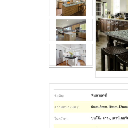
ชื่อหิน:
หินควอตซ์
ความหนา (มม.):
6mm-8mm-10mm-12mm-
ใบสมัคร:
บนโต๊ะ, เกาะ, เคาน์เตอร์