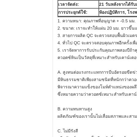
เวลาจัดส่ง:
21 วันหลังจากได้รับ
การประยุกต์ใช้:
ห้องปฏิบัติการ, โรงพ
1. ความหนา: คุณภาพที่อนุญาต + -0.5 มม.
2. ขนาด: เราจะทำให้แผ่น 20 มม. ยาวขึ้นและ
3. สายการผลิต QC จะตรวจสอบพื้นผิวเมตรโ
4. ทั่วไป QC จะตรวจสอบคุณภาพอีกครั้งเพื่อให
5. เราจัดหาการรับประกันคุณภาพสองปีถ้าค
ควอตซ์หินเป็นวัสดุที่เหมาะสำหรับเคาน์เตอ
A. สูงทนต่อแรงกระแทกการบีบอัดรอยขีด
มีหินธรรมชาติเพียงสามชนิดที่หนักกว่าคว
พิจารณาความแข็งของโมห์ตำแหน่งของผลึกค
ซึ่งหมายความว่าควอตซ์เหมาะสำหรับเคาน์
B. ความทนทานสูง
ผลิตภัณฑ์ของเรานั้นไม่เสื่อมสภาพและส
C. ไม่มีรังสี