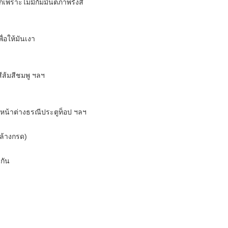
กเพราะไม่มีกัมมันตภาพรังสี
ื่อให้มันเงา
ีส้มสีชมพู ฯลฯ
ู้หน้าต่างธรณีประตูท็อป ฯลฯ
ยล้างกรด)
กัน