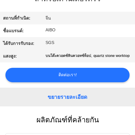
โรงงาน
สถานที่กำเนิด:
จีน
ควบคุม
AIBO
ชื่อแบรนด์:
SGS
คุณภาพ
ได้รับการรับรอง:
,
แสงสูง:
บนโต๊ะควอตซ์หินควอทซ์ท็อป
quartz stone worktop
ติดต่อ
ติดต่อเรา!
เรา
ขยายรายละเอียด
ข่าว
ผลิตภัณฑ์ที่คล้ายกัน
ขอ