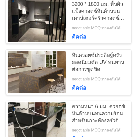
3200 * 1800 มม. พื้นผิว
ใบ
แข็งควอตซ์หินด้านบน
เคาน์เตอร์ครัวควอตซ์สี
เสนอ
ดำ Anti Faded
negotiable MOQ:ตกลงกันได้
ราคา
ติดต่อ
หินควอตซ์ประดิษฐ์ครัว
แผนผัง
ยอดนิยมตัด UV ทนทาน
ต่อการขูดขีด
เว็บไซต์
negotiable MOQ:ตกลงกันได้
ติดต่อ
PRIVACY
POLICY
ความหนา 6 มม. ควอตซ์
หินด้านบนทนความร้อน
สำหรับเกาะห้องครัวด้าน
บน
negotiable MOQ:ตกลงกันได้