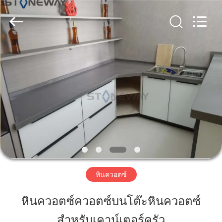
Zhaoqing
AIBO
New
Material
Technology
CO.,Ltd.
All
Rights
บ้าน
Reserved.
สินค้า
เกี่ยว
กับ
เรา
หินควอตซ์
หินควอตซ์ควอตซ์บนโต๊ะหินควอตซ์
ทัวร์
สำหรับเคาน์เตอร์ครัว